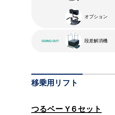
オプション
段差解消機
GOING OUT
移乗用リフト
つるベー Y６セット