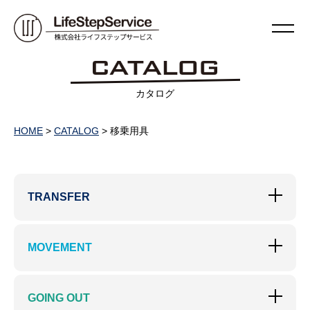
カタログ
HOME
>
CATALOG
>
移乗用具
TRANSFER
MOVEMENT
GOING OUT