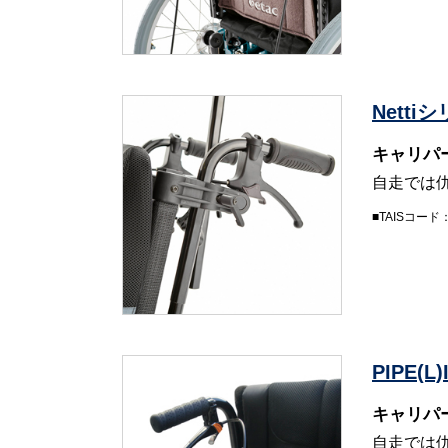
Nett
キャリパ
自走では
■TAISコー
PIPE(
キャリパ
自走では