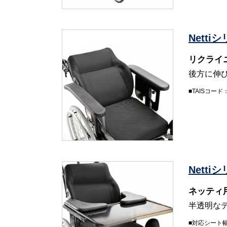
Nett
リクライ
後方に伸
■TAISコード：
Nett
ネッティ
半透明な
■対応シート幅：