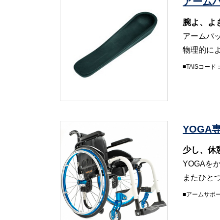
アームパ
腕よ、よ
アームパ
物理的に
■TAISコード
YOGA
少し、休
YOGA
またひと
■アームサポート