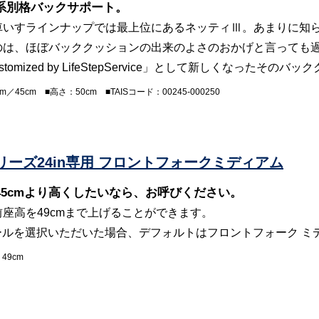
系別格バックサポート。
車いすラインナップでは最上位にあるネッティⅢ。あまりに知
のは、ほぼバッククッションの出来のよさのおかげと言っても
 Customized by LifeStepService」として新しくなっ
m／45cm ■高さ：50cm ■TAISコード：00245-000250
シリーズ24in専用 フロントフォークミディアム
45cmより高くしたいなら、お呼びください。
座高を49cmまで上げることができます。
イールを選択いただいた場合、デフォルトはフロントフォーク 
49cm