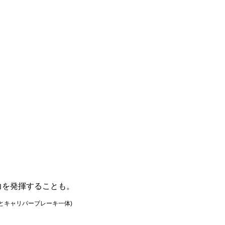
力を発揮することも。
+:本体とキャリパーブレーキ一体)