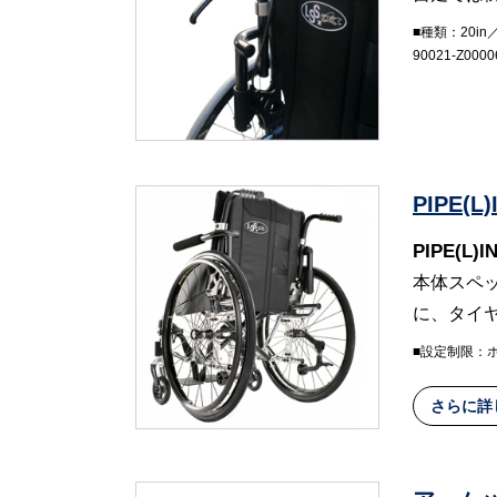
■種類：20i
90021-Z0
PIPE(
PIPE(
本体スペ
に、タイ
■設定制限：
さらに詳