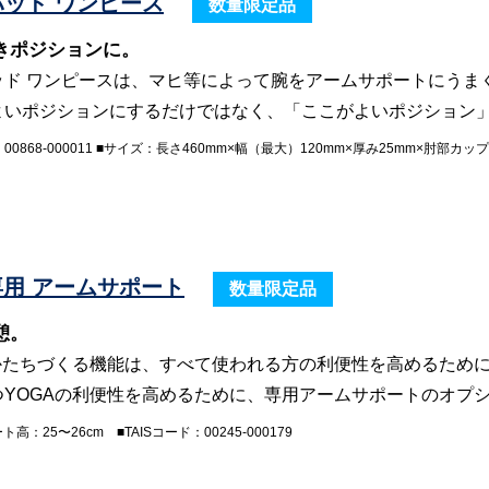
ッド ワンピース
数量限定品
きポジションに。
ッド ワンピースは、マヒ等によって腕をアームサポートにうま
よいポジションにするだけではなく、「ここがよいポジション
：00868-000011 ■サイズ：長さ460mm×幅（最大）120mm×厚み25mm×肘部カッ
専用 アームサポート
数量限定品
憩。
をかたちづくる機能は、すべて使われる方の利便性を高めるため
つYOGAの利便性を高めるために、専用アームサポートのオプ
高：25〜26cm ■TAISコード：00245-000179