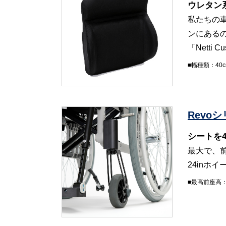
ウレタン
私たちの
ンにある
「Netti
■幅種類：40c
Revo
シートを
最大で、前
24inホ
■最高前座高：