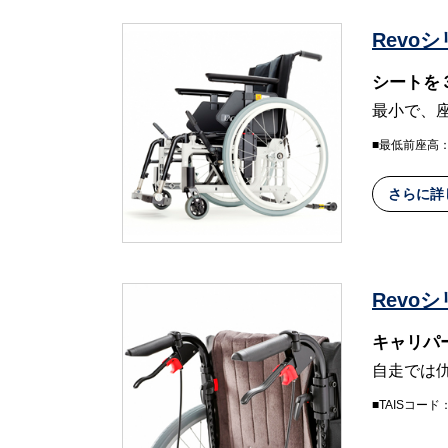
Revo
シートを
最小で、
■最低前座高：3
さらに詳
Revo
キャリパ
自走では
■TAISコード