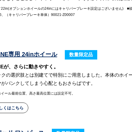
n／22in(オプションホイールの24inにはキャリパーブレーキ設定はございません
0006、（キャリパーブレーキ単体）90021-Z00007
L)INE専用 24inホイール
数量限定品
L)INEが、さらに動きやすく。
ックの選択肢とは別建てで特別にご用意しました。本体のホイ
ヤがパンクしてしまう心配ともおさらばです。
ホイール最前位置、高さ最高位置には設定不可。
しくはこちら