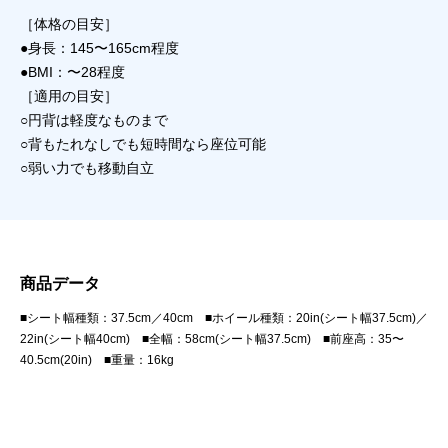
［体格の目安］
●身長：145〜165cm程度
●BMI：〜28程度
［適用の目安］
○円背は軽度なものまで
○背もたれなしでも短時間なら座位可能
○弱い力でも移動自立
商品データ
■シート幅種類：37.5cm／40cm ■ホイール種類：20in(シート幅37.5cm)／
22in(シート幅40cm) ■全幅：58cm(シート幅37.5cm) ■前座高：35〜
40.5cm(20in) ■重量：16kg